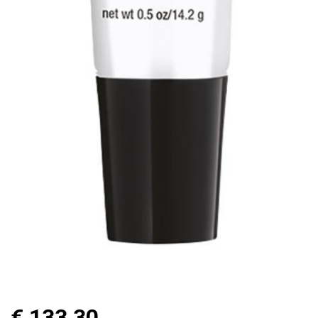
€
133,30