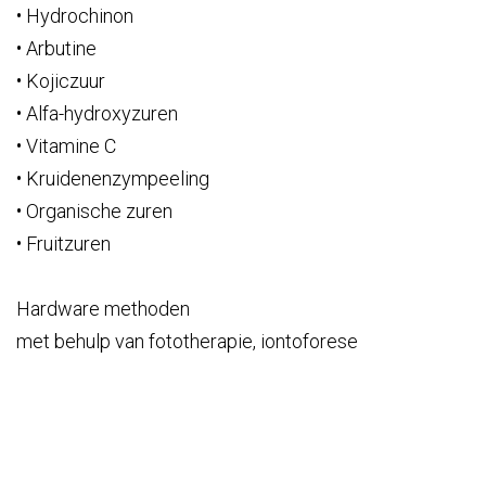
• Hydrochinon
• Arbutine
• Kojiczuur
• Alfa-hydroxyzuren
• Vitamine C
• Kruidenenzympeeling
• Organische zuren
• Fruitzuren
Hardware methoden
met behulp van fototherapie, iontoforese
Chemische peelings (PCA-skin)
met het gebruik van alfahydroxyzuren, salicylzuur en
andere (oppervlakkig, oppervlakkig-mediaan en