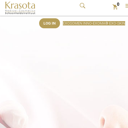
0
t
LOG IN
EXOSOMEN INNO-EXOMA® EXO-SKIN