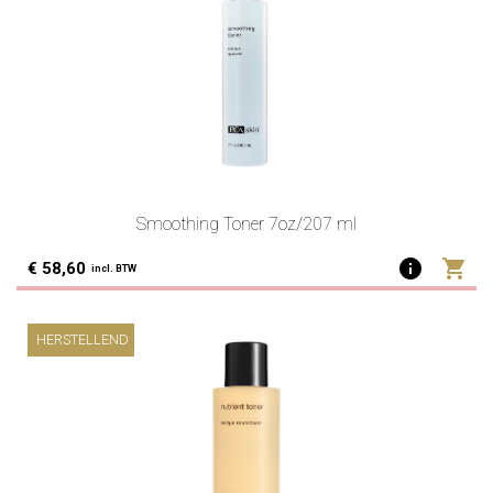
Smoothing Toner 7oz/207 ml
info
shopping_cart
€ 58,60
incl. BTW
HERSTELLEND