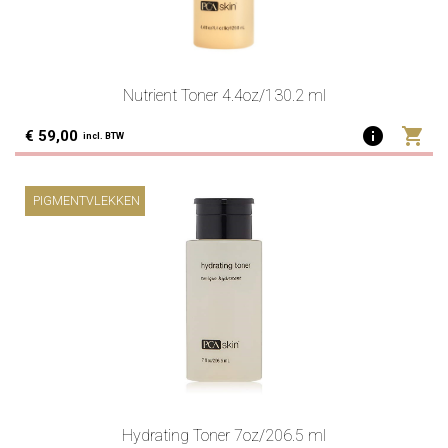
Nutrient Toner 4.4oz/130.2 ml
info
shopping_cart
€ 59,00
incl. BTW
PIGMENTVLEKKEN
Hydrating Toner 7oz/206.5 ml