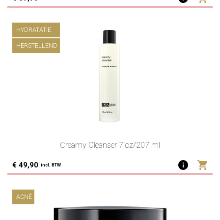
HYDRATATIE
HERSTELLEND
Creamy Cleanser 7 oz/207 ml
info
shopping_cart
€ 49,90
incl. BTW
ACNÉ