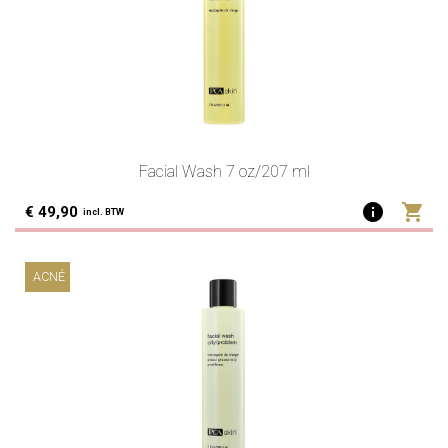
Facial Wash 7 oz/207 ml
info
shopping_cart
€ 49,90
incl. BTW
ACNÉ