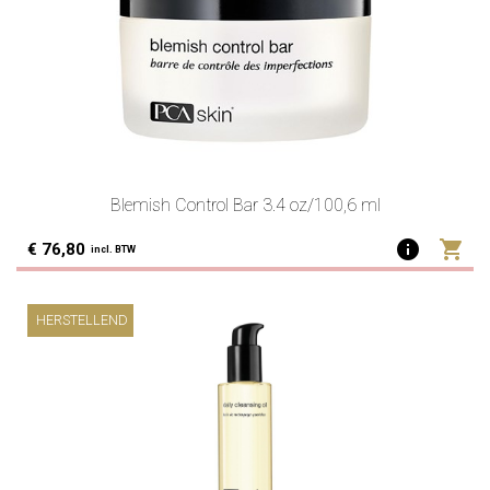
Blemish Control Bar 3.4 oz/100,6 ml
info
shopping_cart
€ 76,80
incl. BTW
HERSTELLEND