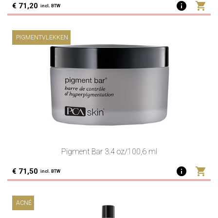
info
shopping_cart
€ 71,20
incl. BTW
PIGMENTVLEKKEN
Pigment Bar 3.4 oz/100,6 ml
info
shopping_cart
€ 71,50
incl. BTW
ACNÉ