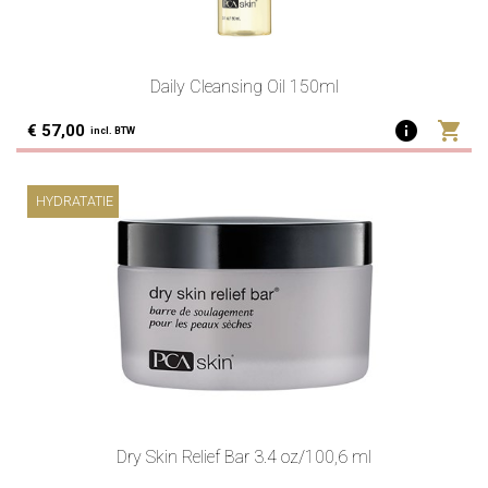
Daily Cleansing Oil 150ml
info
shopping_cart
€ 57,00
incl. BTW
HYDRATATIE
Dry Skin Relief Bar 3.4 oz/100,6 ml