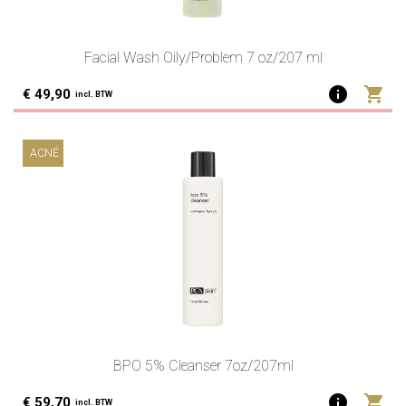
Facial Wash Oily/Problem 7 oz/207 ml
info
shopping_cart
€ 49,90
incl. BTW
ACNÉ
BPO 5% Cleanser 7oz/207ml
info
shopping_cart
€ 59,70
incl. BTW