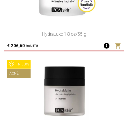
HydraLuxe 1.8 oz/55 g
info
shopping_cart
€ 206,60
incl. BTW
NIEUW
ACNÉ