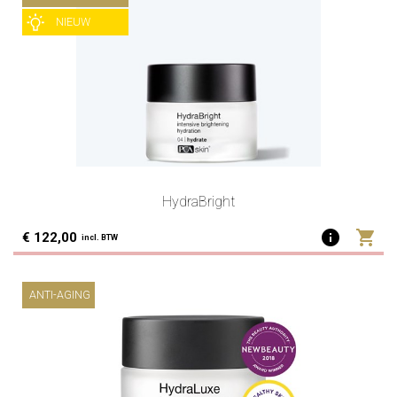
NIEUW
HydraBright
info
shopping_cart
€ 122,00
incl. BTW
ANTI-AGING