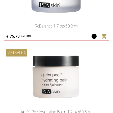
ReBalance 1.7 oz/50,3 ml
info
shopping_cart
€ 75,70
incl. BTW
ANTI-AGING
Après Peel Hydrating Balm 1.7 oz/50,3 ml