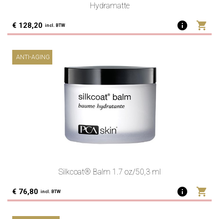
Hydramatte
info
shopping_cart
€ 128,20
incl. BTW
ANTI-AGING
Silkcoat® Balm 1.7 oz/50,3 ml
info
shopping_cart
€ 76,80
incl. BTW