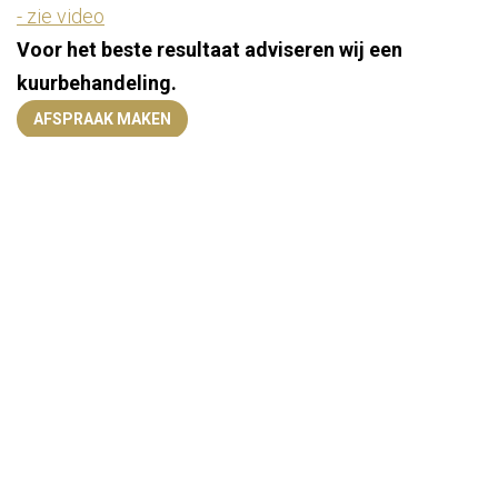
- zie video
Voor het beste resultaat adviseren wij een
kuurbehandeling.
AFSPRAAK MAKEN
Patiënten die doorgaan met de behandeling van
anticoagulantia zoals heparine (slechte
bloedstolling)
Moedervlekken, wratten, huidinfecties of open
rondjes
Koortsblaasjes actief
Acne in actieve toestand met papels en puisten