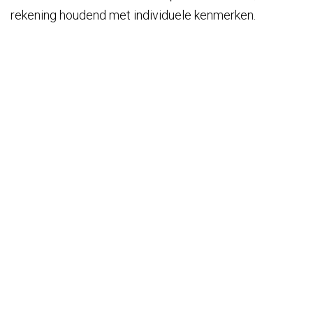
rekening houdend met individuele kenmerken.
Behandelingen vanaf 25€
- via een huidanalyse
bespreken we de voor u ideale behandeling en prijs.
Abonnementen mogelijk aan sterk verminderde
prijzen.
AFSPRAAK MAKEN
Krasota®
Hanendreef 150
2930 Brasschaat