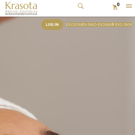
0
tog
me
LOG IN
EXOSOMEN INNO-EXOMA® EXO-SKIN