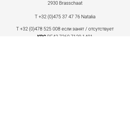
2930 Brasschaat
T +32 (0)475 37 47 76 Natalia
T +32 (0)478 525 008 если занят / отсутствует
KBC
BE43 7360 7120 1401
послать электронное письмо
Красота
контакт
Условия использования
© Krasota 2026 - All Rights Reserved
SEO by DeZignCrew
|
Advertising by Groenegids
|
Cookies settings