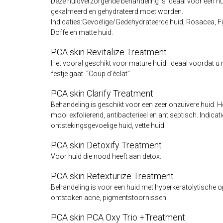
Deze huidverzorgende behandeling is ideaal voor een hu
gekalmeerd en gehydrateerd moet worden.
Indicaties:Gevoelige/Gedehydrateerde huid, Rosacea, Fijn
Doffe en matte huid.
PCA skin Revitalize Treatment
Het vooral geschikt voor mature huid. Ideaal voordat u 
festje gaat. “Coup d’éclat”
PCA skin Clarify Treatment
Behandeling is geschikt voor een zeer onzuivere huid. H
mooi exfolierend, antibacterieel en antiseptisch. Indicat
ontstekingsgevoelige huid, vette huid.
PCA skin Detoxify Treatment
Voor huid die nood heeft aan detox.
PCA skin Retexturize Treatment
Behandeling is voor een huid met hyperkeratolytische 
ontstoken acne, pigmentstoornissen.
PCA skin PCA Oxy Trio +Treatment