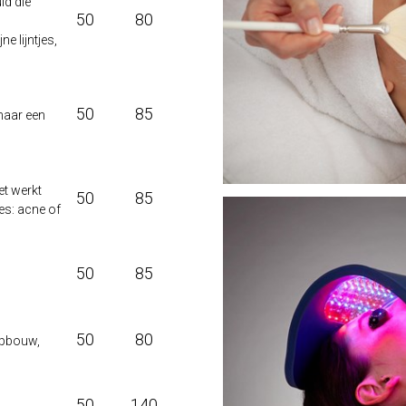
id die
50
80
e lijntjes,
50
85
naar een
et werkt
50
85
ies: acne of
50
85
50
80
opbouw,
50
140