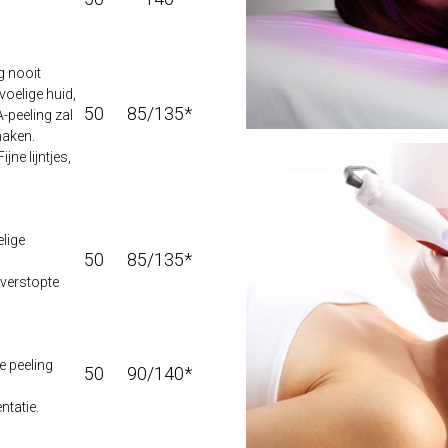
g nooit
voelige huid,
50
85/135*
-peeling zal
maken.
jne lijntjes,
lige
50
85/135*
verstopte
e peeling
50
90/140*
tatie.