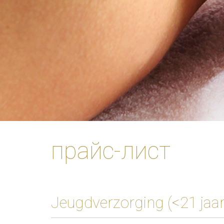
прайс-лист
Jeugdverzorging (<21 jaar