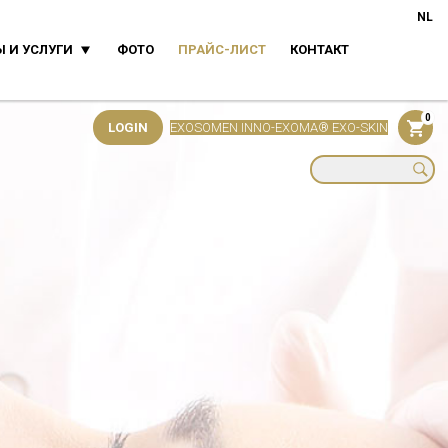
NL
 И УСЛУГИ
ФОТО
ПРАЙС-ЛИСТ
КОНТАКТ
0
LOGIN
EXOSOMEN INNO-EXOMA® EXO-SKIN