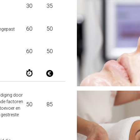
30
35
60
50
angepast
60
50
adiging door
ende factoren
50
85
 toevoer en
 gestreste