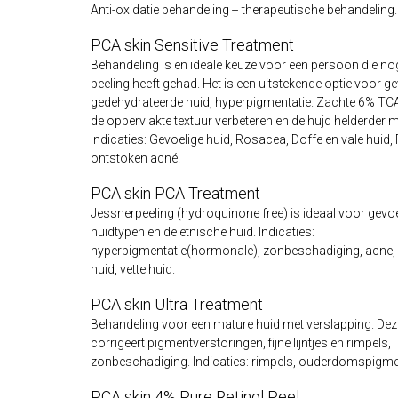
Anti-oxidatie behandeling + therapeutische behandeling.
PCA skin Sensitive Treatment
Behandeling is en ideale keuze voor een persoon die no
peeling heeft gehad. Het is een uitstekende optie voor ge
gedehydrateerde huid, hyperpigmentatie. Zachte 6% TCA
de oppervlakte textuur verbeteren en de hujd helderder 
Indicaties: Gevoelige huid, Rosacea, Doffe en vale huid, Fi
ontstoken acné.
PCA skin PCA Treatment
Jessnerpeeling (hydroquinone free) is ideaal voor gevoe
huidtypen en de etnische huid. Indicaties:
hyperpigmentatie(hormonale), zonbeschadiging, acne, 
huid, vette huid.
PCA skin Ultra Treatment
Behandeling voor een mature huid met verslapping. Dez
corrigeert pigmentverstoringen, fijne lijntjes en rimpels,
zonbeschadiging. Indicaties: rimpels, ouderdomspigmen
PCA skin 4% Pure Retinol Peel