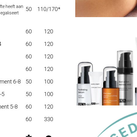
fte heeft aan
50
110/170*
 egaliseert
60
120
4
60
120
60
120
60
120
ment 6-8
50
100
-5
50
100
ent 5-8
60
120
60
330