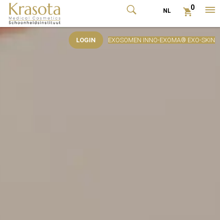
0
NL
tog
me
LOGIN
EXOSOMEN INNO-EXOMA® EXO-SKIN