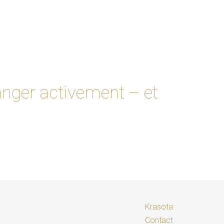
er activement – ​​et
Krasota
Contact