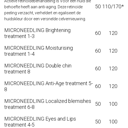
Actieve retinoïdebehandeling is Voor een huid die
50
110/170*
behoefte heeft aan anti-aging. Deze retinoïde
peeling verzacht, verheldert en egaliseert de
huidskleur door een versnelde celvernieuwing.
MICRONEEDLING Brightening
60
120
treatment 1-3
MICRONEEDLING Moisturising
60
120
treatment 1-4
MICRONEEDLING Double chin
60
120
treatment 8
MICRONEEDLING Anti-Age treatment 5-
60
120
8
MICRONEEDLING Localized blemishes
50
100
treatment 6-8
MICRONEEDLING Eyes and Lips
50
100
treatment 4-5