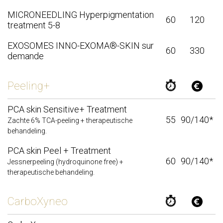
MICRONEEDLING Hyperpigmentation
60
120
treatment 5-8
EXOSOMES INNO-EXOMA®-SKIN sur
60
330
demande
Peeling+
PCA skin Sensitive+ Treatment
55
90/140*
Zachte 6% TCA-peeling + therapeutische
behandeling.
PCA skin Peel + Treatment
60
90/140*
Jessnerpeeling (hydroquinone free) +
therapeutische behandeling.
CarboXyneo