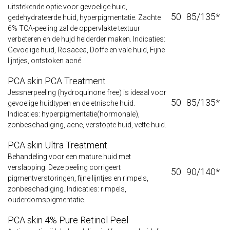
uitstekende optie voor gevoelige huid,
50
85/135*
gedehydrateerde huid, hyperpigmentatie. Zachte
6% TCA-peeling zal de oppervlakte textuur
verbeteren en de hujd helderder maken. Indicaties:
Gevoelige huid, Rosacea, Doffe en vale huid, Fijne
lijntjes, ontstoken acné.
PCA skin PCA Treatment
Jessnerpeeling (hydroquinone free) is ideaal voor
50
85/135*
gevoelige huidtypen en de etnische huid.
Indicaties: hyperpigmentatie(hormonale),
zonbeschadiging, acne, verstopte huid, vette huid.
PCA skin Ultra Treatment
Behandeling voor een mature huid met
verslapping. Deze peeling corrigeert
50
90/140*
pigmentverstoringen, fijne lijntjes en rimpels,
zonbeschadiging. Indicaties: rimpels,
ouderdomspigmentatie.
PCA skin 4% Pure Retinol Peel