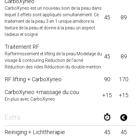
CarboXyneo
CarboXyneo est un nouveau soin de la peau dans
lequel 3 effets sont appliqués simultanément. Ce
45
89
traitement de la peau 3 en 1 unique améliore la
texture de la peau et donne à la peau un aspect
radieux et soigné.
Traitement RF
Raffermissement et lifting de la peau Modelage du
45
89
visage & contouring Réduction de l'acné
Réduction des rides Réduction du double menton.
RF lifting + CarboXyneo
90
170
CarboXyneo +massage du cou
+15
+15
En plus avec CarboXyneo
Extra
Reiniging + Lichttherapie
45
45